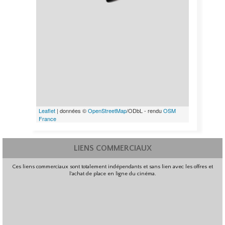
Leaflet
| données ©
OpenStreetMap
/ODbL - rendu
OSM
France
LIENS COMMERCIAUX
Ces liens commerciaux sont totalement indépendants et sans lien avec les offres et
l'achat de place en ligne du cinéma.