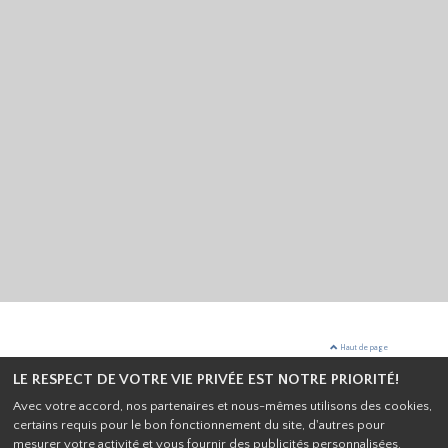
Haut de page
LE RESPECT DE VOTRE VIE PRIVÉE EST NOTRE PRIORITÉ!
Cinéma Le Manoir, 11 ter avenue des Sables, 85440 TALMONT SAINT HILAIRE |
Mentions
Avec votre accord, nos partenaires et nous-mêmes utilisons des cookies,
légales
|
Contact
| Tel : 02.51.20.71.29
certains requis pour le bon fonctionnement du site, d'autres pour
mesurer votre activité et vous fournir des publicités personnalisées.