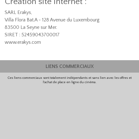
Création site internet :
SARL Erakys,
Villa Flora Bat.A - 128 Avenue du Luxembourg
83500 La Seyne sur Mer.
SIRET : 52459043700017
www.erakys.com
LIENS COMMERCIAUX
Ces liens commerciaux sont totalement indépendants et sans lien avec les offres et
l'achat de place en ligne du cinéma.